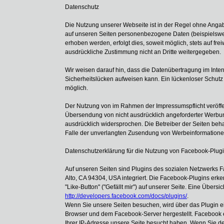
Datenschutz
Die Nutzung unserer Webseite ist in der Regel ohne Ang
auf unseren Seiten personenbezogene Daten (beispielswe
erhoben werden, erfolgt dies, soweit möglich, stets auf fre
ausdrückliche Zustimmung nicht an Dritte weitergegeben.
Wir weisen darauf hin, dass die Datenübertragung im Inter
Sicherheitslücken aufweisen kann. Ein lückenloser Schutz d
möglich.
Der Nutzung von im Rahmen der Impressumspflicht veröffen
Übersendung von nicht ausdrücklich angeforderter Werbung
ausdrücklich widersprochen. Die Betreiber der Seiten behal
Falle der unverlangten Zusendung von Werbeinformationen
Datenschutzerklärung für die Nutzung von Facebook-Plugi
Auf unseren Seiten sind Plugins des sozialen Netzwerks 
Alto, CA 94304, USA integriert. Die Facebook-Plugins e
"Like-Button" ("Gefällt mir") auf unserer Seite. Eine Übersi
http://developers.facebook.com/docs/plugins/
.
Wenn Sie unsere Seiten besuchen, wird über das Plugin e
Browser und dem Facebook-Server hergestellt. Facebook er
Ihrer IP-Adresse unsere Seite besucht haben. Wenn Sie d