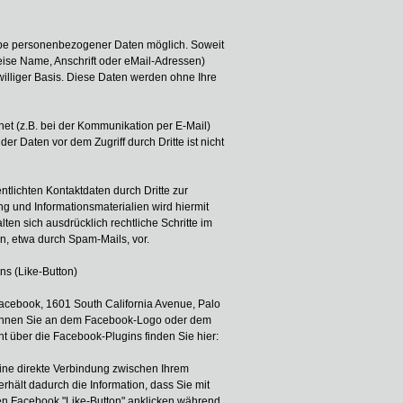
abe personenbezogener Daten möglich. Soweit
ise Name, Anschrift oder eMail-Adressen)
iwilliger Basis. Diese Daten werden ohne Ihre
net (z.B. bei der Kommunikation per E-Mail)
er Daten vor dem Zugriff durch Dritte ist nicht
tlichten Kontaktdaten durch Dritte zur
 und Informationsmaterialien wird hiermit
ten sich ausdrücklich rechtliche Schritte im
, etwa durch Spam-Mails, vor.
ns (Like-Button)
Facebook, 1601 South California Avenue, Palo
rkennen Sie an dem Facebook-Logo oder dem
cht über die Facebook-Plugins finden Sie hier:
ine direkte Verbindung zwischen Ihrem
hält dadurch die Information, dass Sie mit
en Facebook "Like-Button" anklicken während