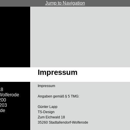
Jump to Navigation
Impressum
Impressum
18
Wolferode
Angaben gemäß § 5 TMG:
200
 203
Günter Lapp
.de
TS-Design
Zum Eichwald 18
35260 Stadtallendorf-Wolferode