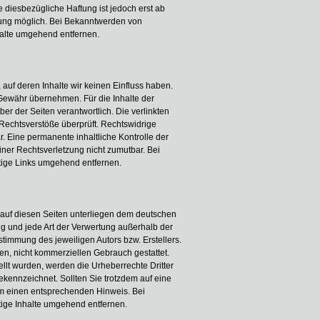
 diesbezügliche Haftung ist jedoch erst ab
zung möglich. Bei Bekanntwerden von
alte umgehend entfernen.
 auf deren Inhalte wir keinen Einfluss haben.
 Gewähr übernehmen. Für die Inhalte der
iber der Seiten verantwortlich. Die verlinkten
Rechtsverstöße überprüft. Rechtswidrige
r. Eine permanente inhaltliche Kontrolle der
iner Rechtsverletzung nicht zumutbar. Bei
ige Links umgehend entfernen.
e auf diesen Seiten unterliegen dem deutschen
ung und jede Art der Verwertung außerhalb der
timmung des jeweiligen Autors bzw. Erstellers.
en, nicht kommerziellen Gebrauch gestattet.
tellt wurden, werden die Urheberrechte Dritter
ekennzeichnet. Sollten Sie trotzdem auf eine
um einen entsprechenden Hinweis. Bei
ige Inhalte umgehend entfernen.