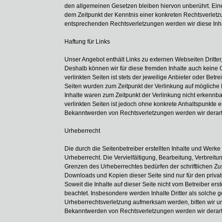
den allgemeinen Gesetzen bleiben hiervon unberührt. Eine
dem Zeitpunkt der Kenntnis einer konkreten Rechtsverlet
entsprechenden Rechtsverletzungen werden wir diese Inh
Haftung für Links
Unser Angebot enthält Links zu externen Webseiten Dritter,
Deshalb können wir für diese fremden Inhalte auch keine
verlinkten Seiten ist stets der jeweilige Anbieter oder Betre
Seiten wurden zum Zeitpunkt der Verlinkung auf mögliche 
Inhalte waren zum Zeitpunkt der Verlinkung nicht erkennba
verlinkten Seiten ist jedoch ohne konkrete Anhaltspunkte e
Bekanntwerden von Rechtsverletzungen werden wir derart
Urheberrecht
Die durch die Seitenbetreiber erstellten Inhalte und Werk
Urheberrecht. Die Vervielfältigung, Bearbeitung, Verbreit
Grenzen des Urheberrechtes bedürfen der schriftlichen Zus
Downloads und Kopien dieser Seite sind nur für den privat
Soweit die Inhalte auf dieser Seite nicht vom Betreiber ers
beachtet. Insbesondere werden Inhalte Dritter als solche g
Urheberrechtsverletzung aufmerksam werden, bitten wir 
Bekanntwerden von Rechtsverletzungen werden wir derart