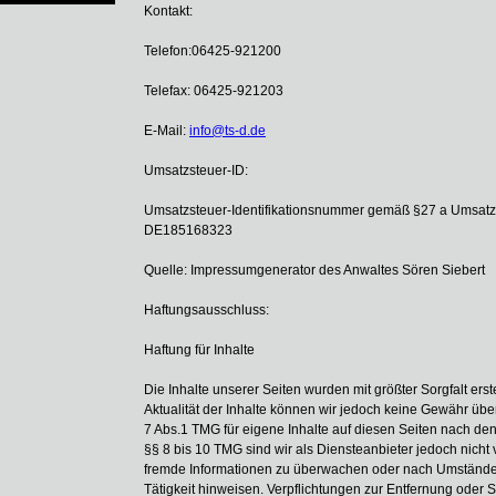
Kontakt:
Telefon:
06425-921200
Telefax:
06425-921203
E-Mail:
info@ts-d.de
Umsatzsteuer-ID:
Umsatzsteuer-Identifikationsnummer gemäß §27 a Umsatz
DE185168323
Quelle: Impressumgenerator des Anwaltes Sören Siebert
Haftungsausschluss:
Haftung für Inhalte
Die Inhalte unserer Seiten wurden mit größter Sorgfalt erstel
Aktualität der Inhalte können wir jedoch keine Gewähr üb
7 Abs.1 TMG für eigene Inhalte auf diesen Seiten nach de
§§ 8 bis 10 TMG sind wir als Diensteanbieter jedoch nicht v
fremde Informationen zu überwachen oder nach Umständen 
Tätigkeit hinweisen. Verpflichtungen zur Entfernung oder