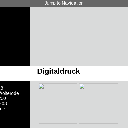
Jump to Navigation
Digitaldruck
18
Wolferode
200
 203
.de